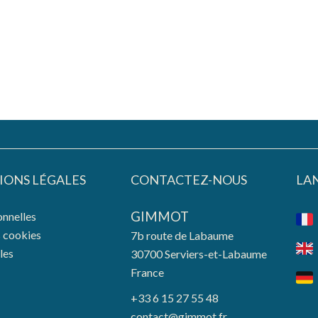
IONS LÉGALES
CONTACTEZ-NOUS
LA
GIMMOT
nnelles
s cookies
7b route de Labaume
les
30700
Serviers-et-Labaume
France
+33 6 15 27 55 48
contact@gimmot.fr